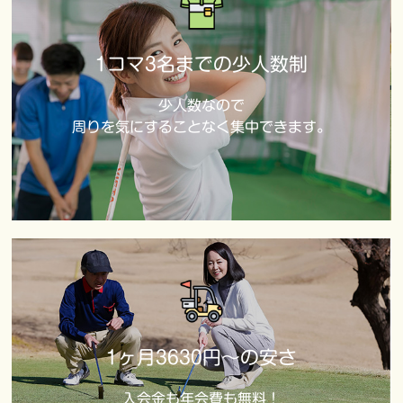
1コマ3名までの少人数制
少人数なので
周りを気にすることなく集中できます。
1ヶ月3630円～の安さ
入会金も年会費も無料！