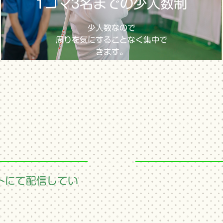
1コマ3名までの少人数制
少人数なので
周りを気にすることなく集中で
きます。
トにて配信してい