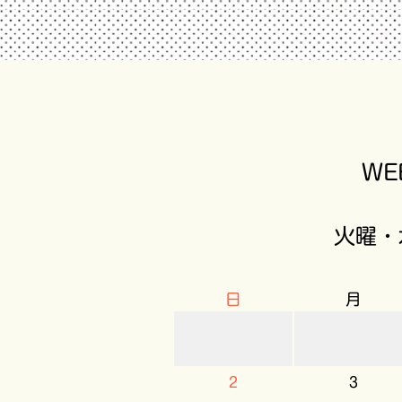
W
火曜・
日
月
2
3