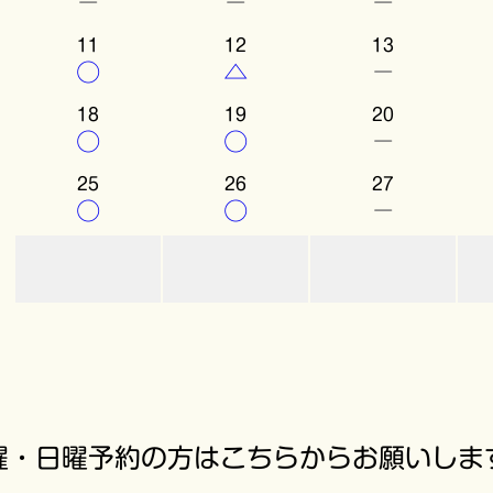
－
－
－
11
12
13
○
△
－
18
19
20
○
○
－
25
26
27
○
○
－
曜・日曜予約の方はこちらからお願いしま