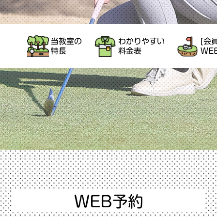
当教室の
わかりやすい
[会
特長
料金表
WE
WEB予約