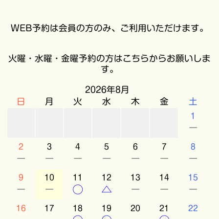
WEB予約は会員の方のみ、ご利用いただけます。
火曜・水曜・金曜予約の方はこちらからお願いしま
す。
2026年8月
日
月
火
水
木
金
土
1
－
2
3
4
5
6
7
8
－
－
－
－
－
－
－
9
10
11
12
13
14
15
－
－
○
△
－
－
－
16
17
18
19
20
21
22