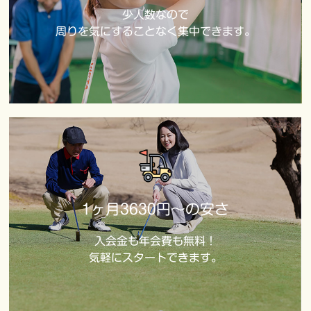
少人数なので
周りを気にすることなく集中できます。
1ヶ月3630円～の安さ
入会金も年会費も無料！
気軽にスタートできます。