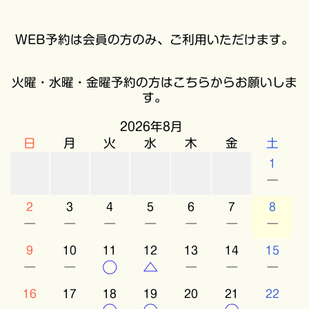
WEB予約は会員の方のみ、ご利用いただけます。
火曜・水曜・金曜予約の方はこちらからお願いしま
す。
2026年8月
日
月
火
水
木
金
土
1
－
2
3
4
5
6
7
8
－
－
－
－
－
－
－
9
10
11
12
13
14
15
－
－
○
△
－
－
－
16
17
18
19
20
21
22