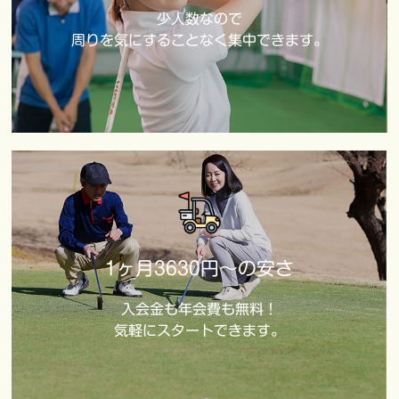
少人数なので
周りを気にすることなく集中できます。
1ヶ月3630円～の安さ
入会金も年会費も無料！
気軽にスタートできます。