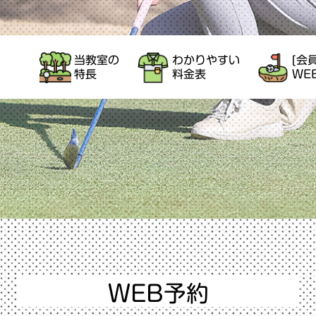
当教室の
わかりやすい
[会
特長
料金表
WE
WEB予約