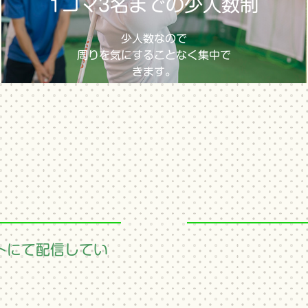
1コマ3名までの少人数制
少人数なので
周りを気にすることなく集中で
きます。
トにて配信してい