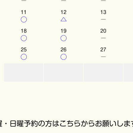
－
－
－
11
12
13
○
△
－
18
19
20
○
○
－
25
26
27
○
○
－
曜・日曜予約の方はこちらからお願いしま