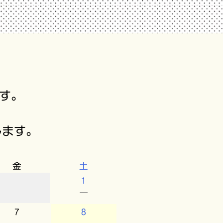
す。
します。
金
土
1
－
7
8