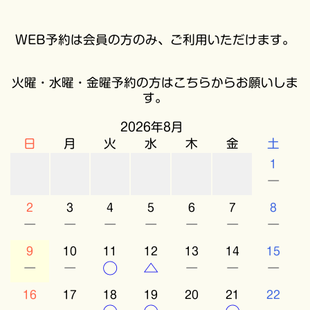
WEB予約は会員の方のみ、ご利用いただけます。
火曜・水曜・金曜予約の方はこちらからお願いしま
す。
2026年8月
日
月
火
水
木
金
土
1
－
2
3
4
5
6
7
8
－
－
－
－
－
－
－
9
10
11
12
13
14
15
－
－
○
△
－
－
－
16
17
18
19
20
21
22