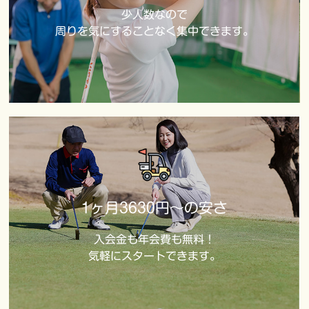
少人数なので
周りを気にすることなく集中できます。
1ヶ月3630円～の安さ
入会金も年会費も無料！
気軽にスタートできます。